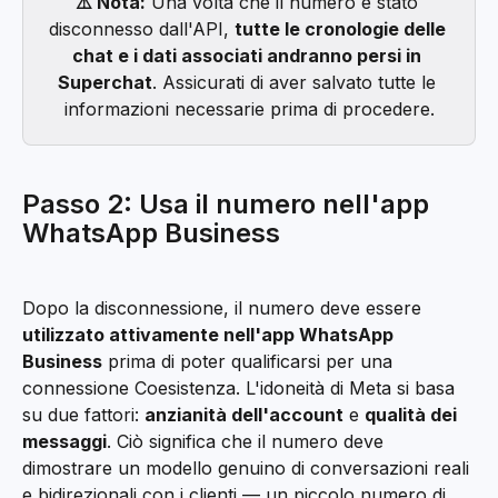
⚠️ Nota:
 Una volta che il numero è stato 
disconnesso dall'API, 
tutte le cronologie delle 
chat e i dati associati andranno persi in 
Superchat
. Assicurati di aver salvato tutte le 
informazioni necessarie prima di procedere.
Passo 2: Usa il numero nell'app 
WhatsApp Business
Dopo la disconnessione, il numero deve essere 
utilizzato attivamente nell'app WhatsApp 
Business
 prima di poter qualificarsi per una 
connessione Coesistenza. L'idoneità di Meta si basa 
su due fattori: 
anzianità dell'account
 e 
qualità dei 
messaggi
. Ciò significa che il numero deve 
dimostrare un modello genuino di conversazioni reali 
e bidirezionali con i clienti — un piccolo numero di 