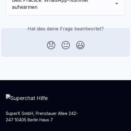
Best Practice: WhatsApp-Nummer 
aufwärmen
Hat dies deine Frage beantwortet?
😞
😐
😃
SuperX GmbH, Prenzlauer Allee 242-
247 10405 Berlin Haus 7