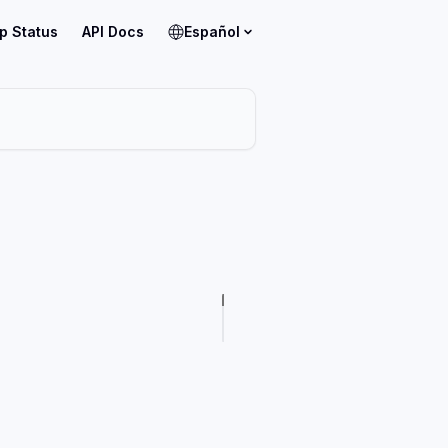
p Status
API Docs
Español