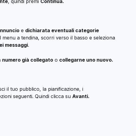
nte
, quindi premi 
Continua.
annuncio
 e 
dichiarata eventuali categorie 
l menu a tendina, scorri verso il basso e seleziona 
ei messaggi
.
 
numero già collegato
 o 
collegarne uno nuovo.
i il tuo pubblico, la pianificazione, i 
zioni seguenti. Quindi clicca su 
Avanti.