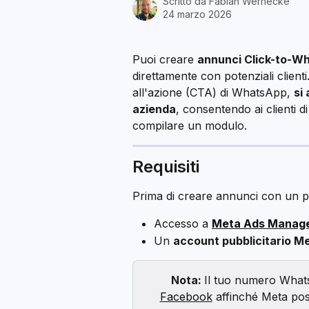
Scritto da
Fabian Wernecke
24 marzo 2026
Puoi creare 
annunci Click-to-W
direttamente con potenziali client
all'azione (CTA) di WhatsApp, 
si
azienda
, consentendo ai clienti d
compilare un modulo.
Requisiti
Prima di creare annunci con un p
Accesso a 
Meta Ads Manag
Un 
account pubblicitario M
Nota: 
Il tuo numero What
Facebook
 affinché Meta pos