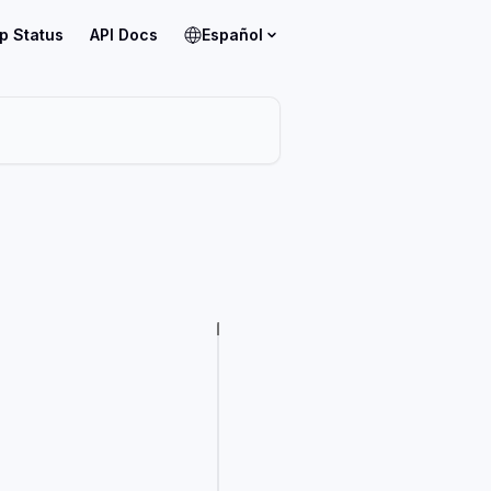
p Status
API Docs
Español