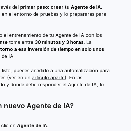
ravés del 
primer paso: crear tu Agente de IA
. 
s en el entorno de pruebas y lo prepararás para 
o el entrenamiento de tu Agente de IA con los 
nte
 toma entre 
30 minutos y 3 horas
. La 
torno a esa inversión de tiempo en solo unos 
 de IA.
listo, puedes añadirlo a una automatización para 
tes (ver en un 
artículo aparte
). En las 
do y dónde debe responder el Agente de IA, lo 
 nuevo Agente de IA?
clic en 
Agente de IA
.