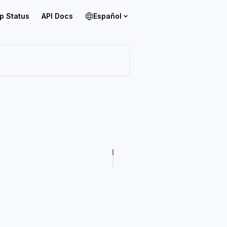
p Status
API Docs
Español