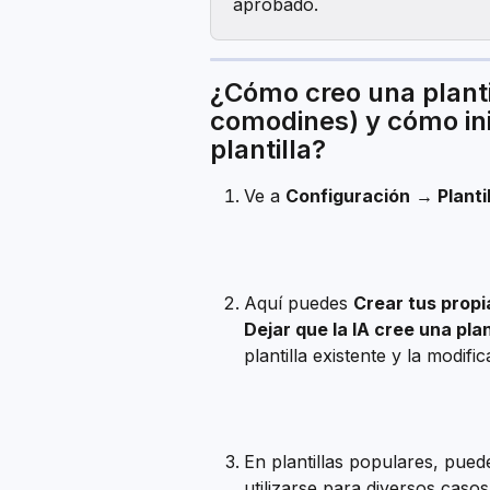
aprobado.
¿Cómo creo una plant
comodines) y cómo ini
plantilla?
Ve a 
Configuración
→ Planti
Aquí puedes 
Crear tus propia
Dejar que la IA cree una plan
plantilla existente y la modif
En plantillas populares, pued
utilizarse para diversos casos