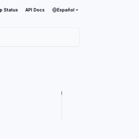
p Status
API Docs
Español