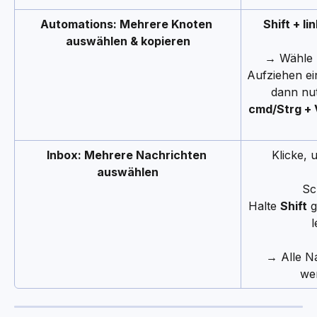
Automations: Mehrere Knoten 
Shift + l
auswählen & kopieren
→ Wähle 
Aufziehen e
dann nu
cmd/Strg + 
Inbox: Mehrere Nachrichten 
Klicke, 
auswählen
Sc
Halte 
Shift
 
l
→ Alle N
we