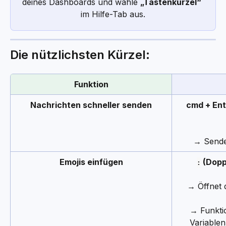
deines Dashboards und wähle 
„Tastenkürzel“
im Hilfe-Tab aus.
Die nützlichsten Kürzel:
Funktion
Nachrichten schneller senden
cmd + Ent
→ Sendet
Emojis einfügen
 (Dopp
:
→ Öffnet d
→ Funktio
Variable