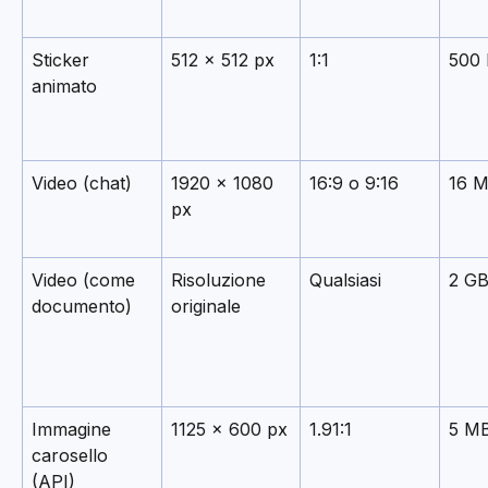
Sticker 
512 × 512 px
1:1
500
animato
Video (chat)
1920 × 1080 
16:9 o 9:16
16 
px
Video (come 
Risoluzione 
Qualsiasi
2 G
documento)
originale
Immagine 
1125 × 600 px
1.91:1
5 M
carosello 
(API)