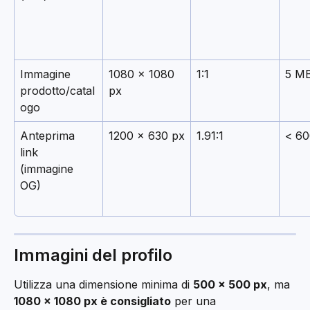
Immagine 
1080 × 1080 
1:1
5 M
prodotto/catal
px
ogo
Anteprima 
1200 × 630 px
1.91:1
< 60
link 
(immagine 
OG)
Immagini del profilo
Utilizza una dimensione minima di 
500 × 500 px
, ma 
1080 × 1080 px è consigliato
 per una 