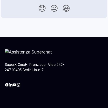
😞
😐
😃
SuperX GmbH, Prenzlauer Allee 242-
247 10405 Berlin Haus 7