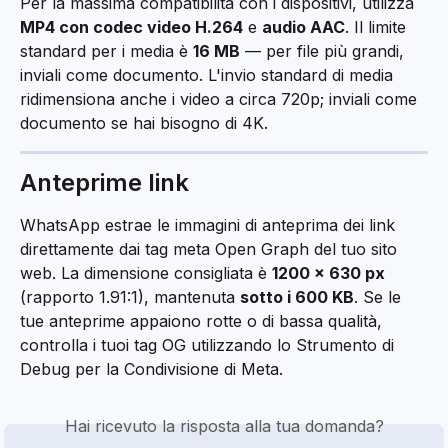
Per la massima compatibilità con i dispositivi, utilizza 
MP4 con codec video H.264
 e 
audio AAC
. Il limite 
standard per i media è 
16 MB
 — per file più grandi, 
inviali come documento. L'invio standard di media 
ridimensiona anche i video a circa 720p; inviali come 
documento se hai bisogno di 4K.
Anteprime link
WhatsApp estrae le immagini di anteprima dei link 
direttamente dai tag meta Open Graph del tuo sito 
web. La dimensione consigliata è 
1200 × 630 px
(rapporto 1.91:1), mantenuta 
sotto i 600 KB
. Se le 
tue anteprime appaiono rotte o di bassa qualità, 
controlla i tuoi tag OG utilizzando lo Strumento di 
Debug per la Condivisione di Meta.
Hai ricevuto la risposta alla tua domanda?