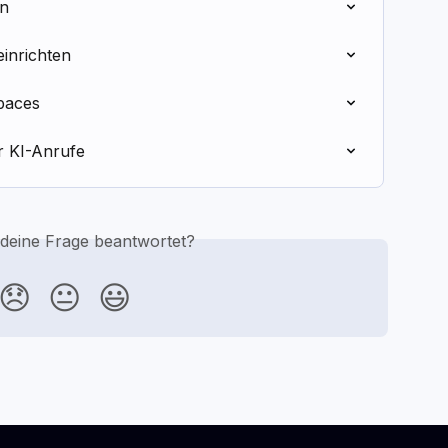
en
einrichten
paces
r KI-Anrufe
 deine Frage beantwortet?
😞
😐
😃